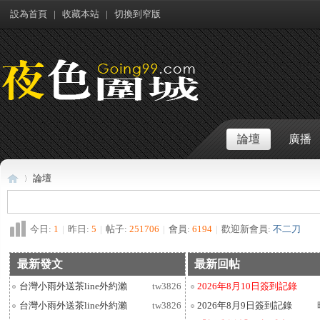
設為首頁
|
收藏本站
|
切換到窄版
論壇
廣播
論壇
今日:
1
|
昨日:
5
|
帖子:
251706
|
會員:
6194
|
歡迎新會員:
不二刀
夜
»
最新發文
最新回帖
台灣小雨外送茶line外約瀨
tw3826
2026年8月10日簽到記錄
fba988或jkf44和T
台灣小雨外送茶line外約瀨
tw3826
2026年8月9日簽到記錄