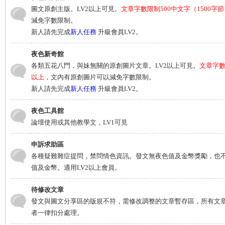
圖文原創主版。LV2以上可見。
文章字數限制500中文字（1500字
城
減免字數限制。
新人請先完成
新人任務
升級會員LV2。
夜色新奇館
各類五花八門，與妹無關的原創圖片文章。LV2以上可見。
文章字數
以上
，文內有原創圖片可以減免字數限制。
新人請先完成
新人任務
升級會員LV2。
夜色工具館
論壇使用或其他教學文，LV1可見
申訴求助區
各種疑難雜症提問，禁問情色資訊。發文無夜色值及金幣獎勵，也
值及金幣。適用LV2以上會員。
待修改文章
發文與圖文分享區的版規不符，需修改調整的文章暫存區，所有文章
者一律扣分處理。