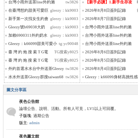
fba988或jkf44和T
台灣小雨外送茶line外約瀨
tw3826
【新手必讀】1.新手生存攻
fba988或jkf44和T
略（2017-01-20）
在臺灣想約甜美可愛巨
gleezy：kk9003
2026年8月8日簽到記錄
乳妹加這個賬號Gleezy
新手第一次找女生約會
gleezy：kk9003
2026年8月7日簽到記錄
一定要看這篇
色
Gleezy號b69038大奶
gleezy：kk9003
台灣小雨外送茶line外約瀨
妹配合度高M屬性妹子舌
fba988或jkf44和T
加賴6900311外約奶水
gleezy：kk9003
台灣小雨外送茶line外約瀨
媽媽、處女、白虎、巨
fba988或jkf44和T
Gleezy：k66099甜美可愛小
tg:yc90048
台灣小雨外送茶line外約瀨
蘿莉初次兼職敏感
fba988或jkf44和T
臺 灣 約 炮 搜 索 T G電
TG搜索y8025
2026年8月6日簽到記錄
報：@y8025 賴b690
臺 灣 約 炮 搜 索 T G電
TG搜索y8025
2026年8月5日簽到記錄
報：@y8025 賴b690
外約首選水水台中外送茶Gleezy
tw3826
2026年8月4日簽到記錄
群搜taiwan68
水水外送茶Gleezy群搜taiwan68
tw3826
Gleezy：k66099身材高挑性
台北幼齒學生
質正妹敏感水
圍
圖文分享區
夜色公告館
論壇公告、說明、活動。所有人可見，LV1以上可回覆。
子版塊:
過期公告
版主:
admin
夜色圖文館