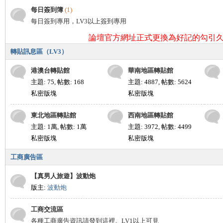
每日簽到簿
(1)
每日簽到專用，LV3以上簽到專用
論壇官方網址正式更換為好記的勾引久
轉貼訊息區（LV3）
港澳台轉貼館
華南地區轉貼館
主題: 75
,
帖數: 168
主題: 4887
,
帖數: 5624
私密版塊
私密版塊
東北地區轉貼館
西南地區轉貼館
主題:
1萬
,
帖數:
1萬
主題: 3972
,
帖數: 4499
私密版塊
私密版塊
工商廣告區
【真男人旅遊】波動炮
版主:
波動炮
工商交流區
各種工商廣告資訊請發到這裡。LV1以上可見